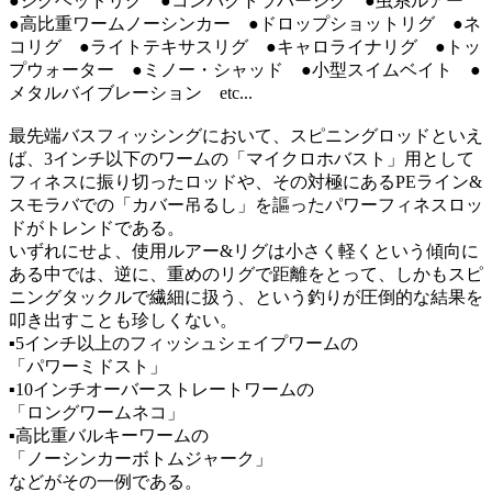
●ジグヘッドリグ ●コンパクトラバージグ ●虫系ルアー
●高比重ワームノーシンカー ●ドロップショットリグ ●ネ
コリグ ●ライトテキサスリグ ●キャロライナリグ ●トッ
プウォーター ●ミノー・シャッド ●小型スイムベイト ●
メタルバイブレーション etc...
最先端バスフィッシングにおいて、スピニングロッドといえ
ば、3インチ以下のワームの「マイクロホバスト」用として
フィネスに振り切ったロッドや、その対極にあるPEライン&
スモラバでの「カバー吊るし」を謳ったパワーフィネスロッ
ドがトレンドである。
いずれにせよ、使用ルアー&リグは小さく軽くという傾向に
ある中では、逆に、重めのリグで距離をとって、しかもスピ
ニングタックルで繊細に扱う、という釣りが圧倒的な結果を
叩き出すことも珍しくない。
▪5インチ以上のフィッシュシェイプワームの
「パワーミドスト」
▪10インチオーバーストレートワームの
「ロングワームネコ」
▪高比重バルキーワームの
「ノーシンカーボトムジャーク」
などがその一例である。