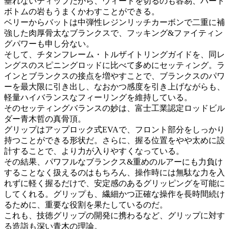
垂れないティップだから、ウィードを切るのも容易、ハード
ボトムの岩もうまくかわすことができる。
ベリーからバットは中弾性レジンリッチカーボンで二重に補
強した肉厚骨太なブランクスで、フッキング&ファイティン
グパワーも申し分ない。
そして、チタンフレーム・トルザイトリングガイドを、同レ
ングスのスピニングロッドに比べて多めにセッティング。ラ
インとブランクスの接点を増やすことで、ブランクスのパワ
ーを最大限に引き出し、なおかつ感度を引き上げながらも、
軽量ハイバランスなフィーリングを維持している。
そのセッティングバランスの妙は、富士工業認定ロッドビル
ダー青木哲の真骨頂。
グリップはアップロック式EVAで、フロント部分をしっかり
持つことができる形状だ。さらに、握る位置をやや太めに設
計することで、より力が入りやすくなっている。
その結果、パワフルなブランクス&重めのルアーにも力負け
することなく扱えるのはもちろん、操作時には無駄な力を入
れずに軽く握るだけで、安定感のあるグリッピングを可能に
してくれる。グリップも、繊細かつ正確な操作を長時間続け
るために、重要な役割を果たしているのだ。
これも、技徳グリップの開発に携わるなど、グリップに対す
る造詣も深い青木の理論。