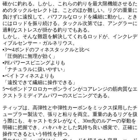
確かに釣れる。しかし、これらの釣りを最大限機能させるた
めのタックルセレクトは、ことのほか難しい。リグの重量に
負けずに遠投して、パワフルなロッドを繊細に動かし、とき
にはロッドを振り続ける。タックル次第では、アングラーに
過剰なストレスが掛かる釣りでもある。
しかし、そんな難題を解決してくれるロッドが、インクレデ
ィブルセンサー・ガルネリウス。
▪3〜4ポンドのフィネスタックルと比べ
「圧倒的に無理が効く」
▪PEパワースピニングよりも
「ナチュラルに扱いやすい」
▪ベイトフィネスよりも
「遠投できて繊細に操作できる」
5〜6ポンドフロロカーボンラインがコアレンジの筋肉質なエ
クストラミディアムパワーのスピニングである。
ティップは、高弾性と中弾性カーボンをミックス採用したチ
ューブラー製法で、張りと粘りを両立。重量のあるリグを扱
う際にも、キャストモタレがなく、30m先のルアーの挙動を
明確に把握でき、ハキハキとした気持ち良い感覚で、正確に
操作できるという特性を持つ。