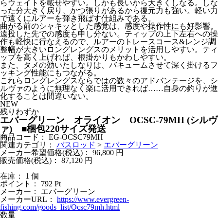
らウェイトを載せやすい。しかも長いから大きくしなる。しな
った分大きく戻り、かつ張りがあるから復元力も強い。軽い力
で遠くにルアーを弾き飛ばす仕組みである。
曲がる前のシャキッとした感覚は、感度や操作性にも好影響。
遠投した先での感度も申し分ない。ティップの上下左右への操
作も軽快に行なえるので、ルアーのトレースコース&レンジ調
整幅が大きいロングレングスのメリットを活用しやすい。ティ
ップを高く上げれば、根掛かりもかわしやすい。
また、タメの効いたしなりは、バキュームさせて深く掛けるフ
ッキング性能にもつながる。
これらロングレングスならではの数々のアドバンテージを、シ
ルヴァのように無理なく楽に活用できれば……自身の釣りが進
化することは間違いない。
NEW
残りわずか
エバーグリーン オライオン OCSC-79MH (シルヴ
ァ) ■梱包220サイズ発送
商品コード：
EG-OCSC79MH
関連カテゴリ：
バスロッド
>
エバーグリーン
メーカー希望価格(税込)：
96,800
円
販売価格(税込)：
87,120
円
在庫： 1 個
ポイント：
792
Pt
メーカー：
エバーグリーン
メーカーURL：
https://www.evergreen-
fishing.com/goods_list/Ocsc79mh.html
数量