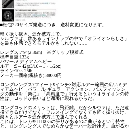
■梱包220サイズ発送につき、送料変更になります。
軽く振り抜き、遥か彼方まで。
シルヴァは、数あるラインナップの中で「オライオンらしさ」
を最も体感できるモデルかもしれない……
レングス:7’9”(2.36m) ※グリップ脱着式
標準自重:133g
パワー:ミディアムヘビー
ルアー:5～42g(3/16～1・1/2oz)
ライン:10～25lb
メーカー価格(税抜き):88000円
ロングレングス7フィート9インチ×対応ルアー範囲の広いミデ
ィアムヘビーパワー/レギュラーアクション。バスフィッシン
グの動作を「楽に」「高精度で」行えるというオライオンの特
性は、ロッドが長いほど顕著に現れるからだ。
ロングロッドのメリットは、飛距離。だがシルヴァは、ただ遠
投できるだけでなく、フルスイングでなくても軽く振り抜け、
楽々とルアーを遥か彼方まで運んでくれる。
これは、トレカ®T1100Gの張りがあるのに曲がるという特性
と、ロングレングスでなめらかなテーパー設計ゆえ。曲がるか